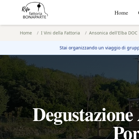
Home
Home
/
I Vini della Fattoria
/
Ansonica dell'Elba DOC
Stai organizzando un viaggio di grup
Degustazione 
Por