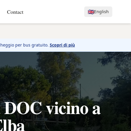
Contact
🇬🇧
English
heggio per bus gratuito.
Scopri di più
a DOC vicino a
Elba