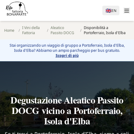
🇬🇧
EN
I Vini della
Aleatico
Disponibilità a
Home
/
/
/
Fattoria
Passito DOCG
Portoferraio, Isola d'Elba
Stai organizzando un viaggio di gruppo a
Portoferraio, Isola d'Elba
,
Isola d'Elba? Abbiamo un ampio parcheggio per bus gratuito.
Scopri di più
Degustazione Aleatico Passito
DOCG vicino a Portoferraio,
Isola d'Elba