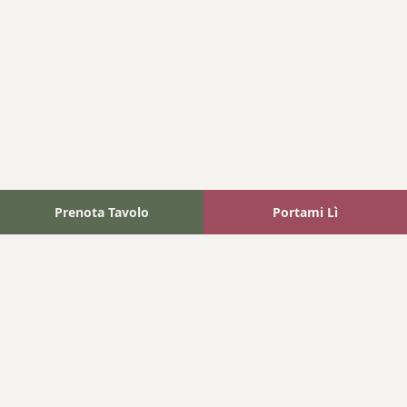
Prenota Tavolo
Portami Lì
Fattoria Bonaparte
A unique experience in the heart of Elba Island, where wine
meets tradition.
Navigation