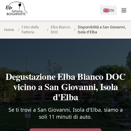
🇬🇧
EN
I Vini della
Elba Bianco
Disponibilità a San Giovanni,
Home
/
/
/
Fattoria
DOC
Isola d'Elba
Degustazione Elba Bianco DOC
vicino a San Giovanni, Isola
d'Elba
Se ti trovi a San Giovanni, Isola d'Elba, siamo a
soli 11 minuti di auto.