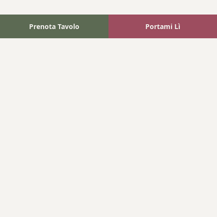
Prenota Tavolo
Portami Lì
Fattoria Bonaparte
A unique experience in the heart of Elba Island, where wine
meets tradition.
Navigation
Home
Where We Are
Contact
Products
Wines