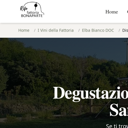
Home
Home
/
I Vini della Fattoria
/
Elba Bianco DOC
/
Dis
Degustazi
Sa
Se ti tro