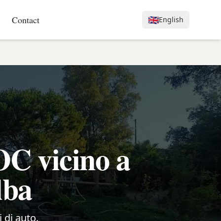
Contact
🇬🇧
English
C vicino a
lba
i di auto.