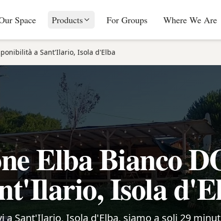
Our Space
Products
For Groups
Where We Are
ponibilità a Sant'Ilario, Isola d'Elba
one Elba Bianco DO
nt'Ilario, Isola d'E
vi a Sant'Ilario, Isola d'Elba, siamo a soli 29 minut