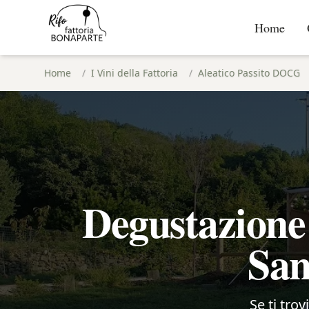
Home
Home
/
I Vini della Fattoria
/
Aleatico Passito DOCG
Degustazione
San
Se ti trov