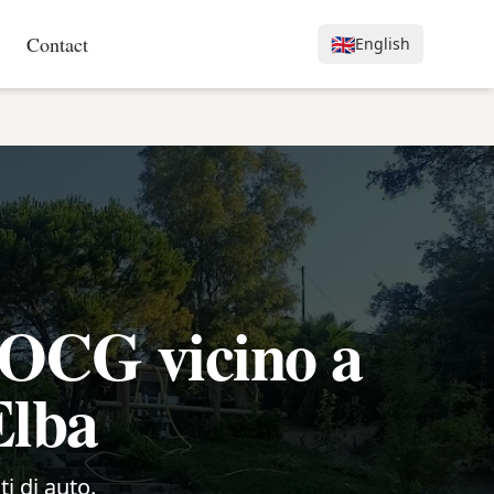
Contact
🇬🇧
English
DOCG vicino a
Elba
ti di auto.