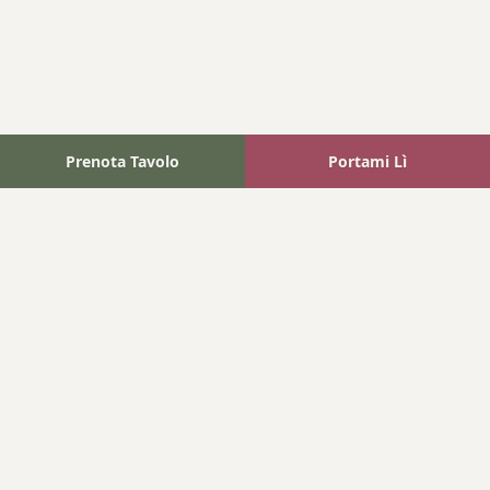
Prenota Tavolo
Portami Lì
Fattoria Bonaparte
A unique experience in the heart of Elba Island, where wine
meets tradition.
Navigation
Home
Where We Are
Contact