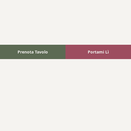
Prenota Tavolo
Portami Lì
Fattoria Bonaparte
A unique experience in the heart of Elba Island, where wine
meets tradition.
Navigation
Home
Where We Are