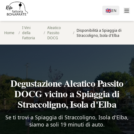
🇬🇧
EN
I Vini
Aleatico
Disponibilità a Spiaggia di
Home
/
della
/
Passito
/
Straccoligno, Isola d'Elba
Fattoria
DOCG
Degustazione Aleatico Passito
DOCG vicino a Spiaggia di
Straccoligno, Isola d'Elba
Se ti trovi a Spiaggia di Straccoligno, Isola d'Elba,
siamo a soli 19 minuti di auto.