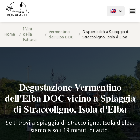
🇬🇧
EN
I Vini
Vermentino
Disponibilità a Spiaggia di
Home
/
della
/
/
dell'Elba DOC
Straccoligno, Isola d'Elba
Fattoria
Degustazione Vermentino
dell'Elba DOC vicino a Spiaggia
di Straccoligno, Isola d'Elba
Se ti trovi a Spiaggia di Straccoligno, Isola d'Elba,
siamo a soli 19 minuti di auto.