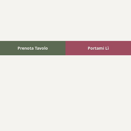
Prenota Tavolo
Portami Lì
Fattoria Bonaparte
A unique experience in the heart of Elba Island, where wine
meets tradition.
Navigation
Home
Where We Are