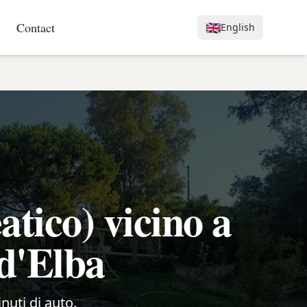
Contact
🇬🇧
English
tico) vicino a
 d'Elba
inuti di auto.