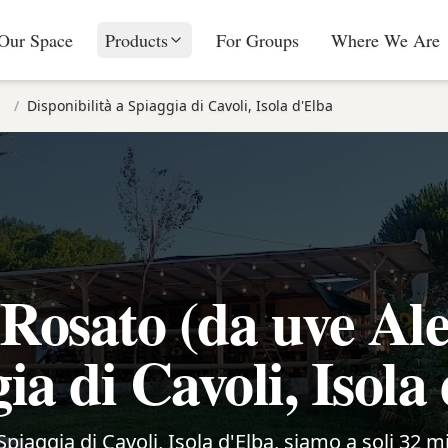
Our Space
Products
For Groups
Where We Are
/
Disponibilità a Spiaggia di Cavoli, Isola d'Elba
Rosato (da uve Alea
ia di Cavoli, Isola
 Spiaggia di Cavoli, Isola d'Elba, siamo a soli 32 m