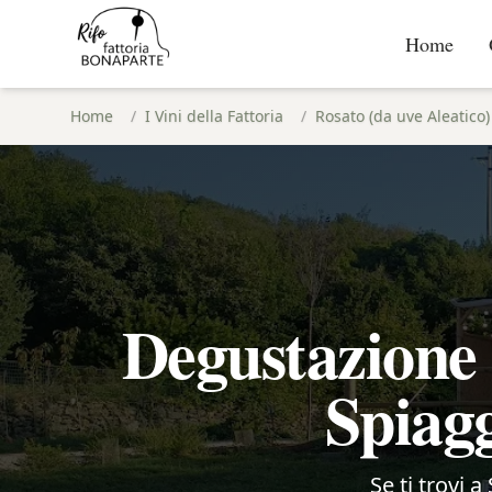
Home
Home
/
I Vini della Fattoria
/
Rosato (da uve Aleatico)
Degustazione 
Spiagg
Se ti trovi a