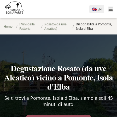
🇬🇧
EN
I Vini della
Rosato (da uve
Disponibilità a Pomonte,
Home
/
/
/
Fattoria
Aleatico)
Isola d'Elba
Degustazione Rosato (da uve
Aleatico) vicino a Pomonte, Isola
d'Elba
Se ti trovi a Pomonte, Isola d'Elba, siamo a soli 45
minuti di auto.