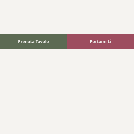
Prenota Tavolo
Portami Lì
Fattoria Bonaparte
A unique experience in the heart of Elba Island, where wine
meets tradition.
Navigation
Home
Where We Are
Contact