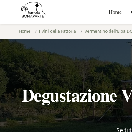
Home
Home
/
I Vini della Fattoria
/
Vermentino dell'Elba D
Degustazione V
Se ti 