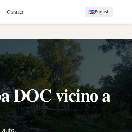
Contact
🇬🇧
English
ba DOC vicino a
i auto.