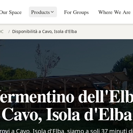
Our Space
Products
For Groups
Where We Are
OC
/
Disponibilità a Cavo, Isola d'Elba
ermentino dell'El
Cavo, Isola d'Elba
trovi a Cavo, Isola d'Elba, siamo a soli 37 minuti d