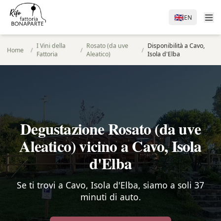
🇬🇧
EN
I Vini della
Rosato (da uve
Disponibilità a Cavo,
Home
/
/
/
Fattoria
Aleatico)
Isola d'Elba
Degustazione Rosato (da uve
Aleatico) vicino a Cavo, Isola
d'Elba
Se ti trovi a Cavo, Isola d'Elba, siamo a soli 37
minuti di auto.