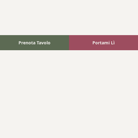
Prenota Tavolo
Portami Lì
Fattoria Bonaparte
A unique experience in the heart of Elba Island, where wine
meets tradition.
Navigation
Home
Where We Are
Contact