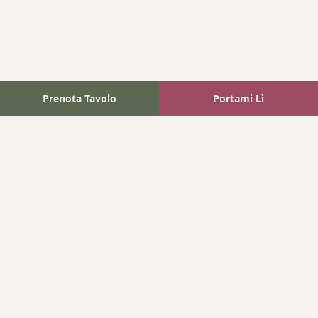
Prenota Tavolo
Portami Lì
Fattoria Bonaparte
A unique experience in the heart of Elba Island, where wine
meets tradition.
Navigation
Home
Where We Are
Contact