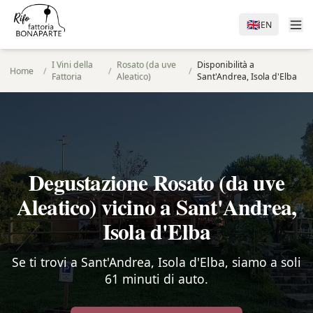
🇬🇧
EN
I Vini della
Rosato (da uve
Disponibilità a
Home
/
/
/
Fattoria
Aleatico)
Sant'Andrea, Isola d'Elba
Degustazione Rosato (da uve
Aleatico) vicino a Sant'Andrea,
Isola d'Elba
Se ti trovi a Sant'Andrea, Isola d'Elba, siamo a soli
61 minuti di auto.