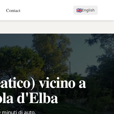
Contact
🇬🇧
English
tico) vicino a
ola d'Elba
9 minuti di auto.