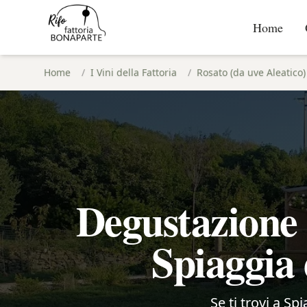
Home
Home
/
I Vini della Fattoria
/
Rosato (da uve Aleatico)
Degustazione 
Spiaggia 
Se ti trovi a Sp