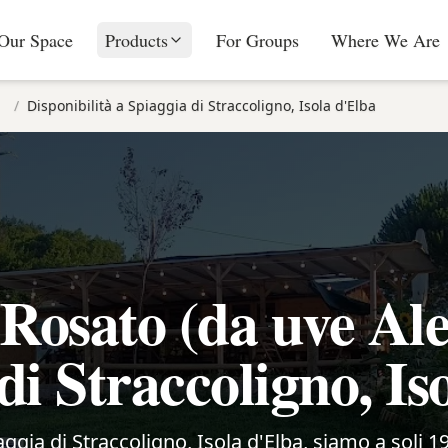
Our Space
Products
For Groups
Where We Are
/
Disponibilità a Spiaggia di Straccoligno, Isola d'Elba
Rosato (da uve Alea
di Straccoligno, Is
iaggia di Straccoligno, Isola d'Elba, siamo a soli 1